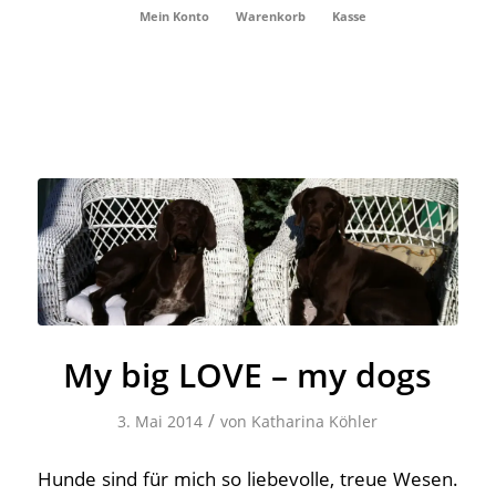
Mein Konto
Warenkorb
Kasse
My big LOVE – my dogs
/
3. Mai 2014
von
Katharina Köhler
Hunde sind für mich so liebevolle, treue Wesen.