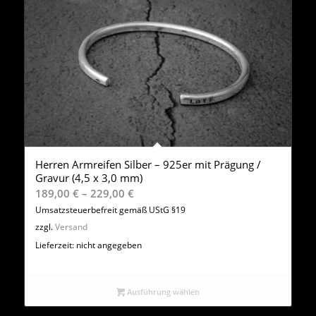
Herren Armreifen Silber – 925er mit Prägung /
Gravur (4,5 x 3,0 mm)
Preisspanne:
189,00
€
–
229,00
€
189,00 €
Umsatzsteuerbefreit gemäß UStG §19
bis
zzgl.
Versand
229,00 €
Lieferzeit: nicht angegeben
Ausführung wählen