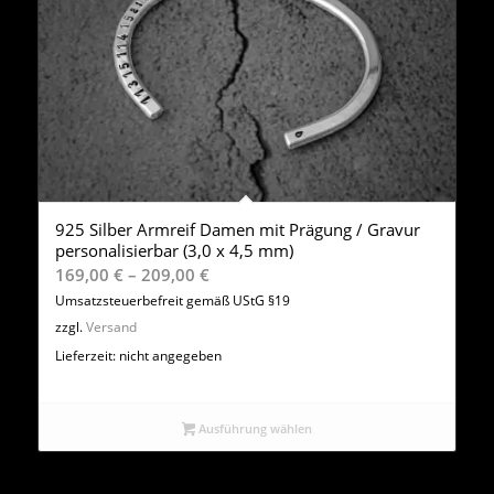
925 Silber Armreif Damen mit Prägung / Gravur
personalisierbar (3,0 x 4,5 mm)
Preisspanne:
169,00
€
–
209,00
€
169,00 €
Umsatzsteuerbefreit gemäß UStG §19
bis
zzgl.
Versand
209,00 €
Lieferzeit: nicht angegeben
Ausführung wählen