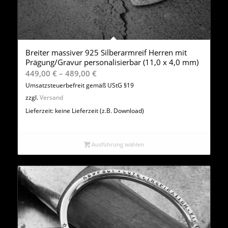
Breiter massiver 925 Silberarmreif Herren mit
Prägung/Gravur personalisierbar (11,0 x 4,0 mm)
Preisspanne:
449,00
€
–
489,00
€
449,00 €
Umsatzsteuerbefreit gemäß UStG §19
bis
zzgl.
Versand
489,00 €
Lieferzeit: keine Lieferzeit (z.B. Download)
Ausführung wählen