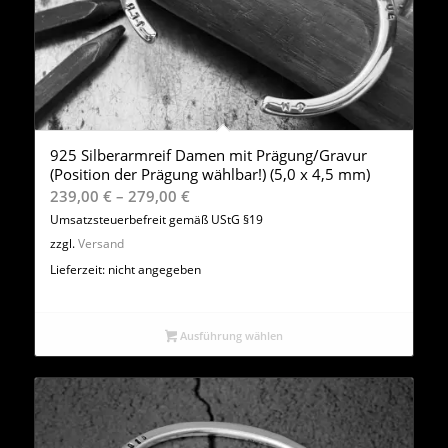
925 Silberarmreif Damen mit Prägung/Gravur
(Position der Prägung wählbar!) (5,0 x 4,5 mm)
Preisspanne:
239,00
€
–
279,00
€
239,00 €
Umsatzsteuerbefreit gemäß UStG §19
bis
zzgl.
Versand
279,00 €
Lieferzeit: nicht angegeben
Ausführung wählen