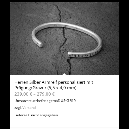
Herren Silber Armreif personalisiert mit
Prägung/Gravur (5,5 x 4,0 mm)
Preisspanne:
239,00
€
–
279,00
€
239,00 €
Umsatzsteuerbefreit gemäß UStG §19
bis
zzgl.
Versand
279,00 €
Lieferzeit: nicht angegeben