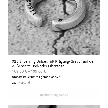
925 Silberring Unisex mit Prägung/Gravur auf der
Außenseite und/oder Oberseite
Preisspanne:
169,00
€
–
199,00
€
169,00 €
Umsatzsteuerbefreit gemäß UStG §19
bis
zzgl.
Versand
199,00 €
Ausführung wählen