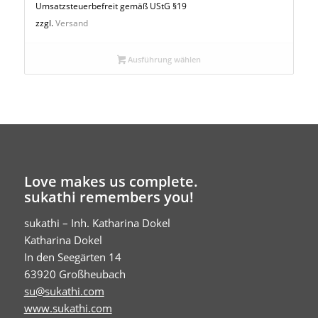
149,00 €
Umsatzsteuerbefreit gemäß UStG §19
bis
zzgl.
Versand
169,00 €
Ausführung wählen
Love makes us complete.
sukathi remembers you!
sukathi – Inh. Katharina Dokel
Katharina Dokel
In den Seegärten 14
63920 Großheubach
su@sukathi.com
www.sukathi.com