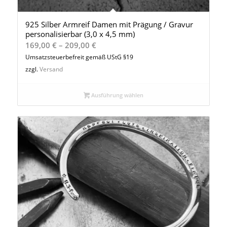
925 Silber Armreif Damen mit Prägung / Gravur
personalisierbar (3,0 x 4,5 mm)
Preisspanne:
169,00
€
–
209,00
€
169,00 €
Umsatzsteuerbefreit gemäß UStG §19
bis
zzgl.
Versand
209,00 €
Ausführung wählen