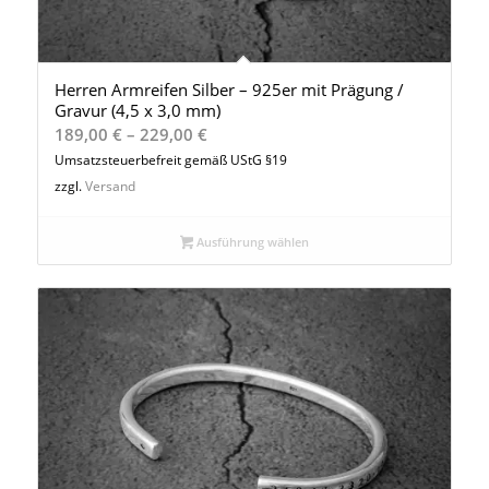
Herren Armreifen Silber – 925er mit Prägung /
Gravur (4,5 x 3,0 mm)
Preisspanne:
189,00
€
–
229,00
€
189,00 €
Umsatzsteuerbefreit gemäß UStG §19
bis
zzgl.
Versand
229,00 €
Ausführung wählen