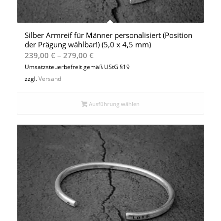
Silber Armreif für Männer personalisiert (Position
der Prägung wählbar!) (5,0 x 4,5 mm)
Preisspanne:
239,00
€
–
279,00
€
239,00 €
Umsatzsteuerbefreit gemäß UStG §19
bis
zzgl.
Versand
279,00 €
Ausführung wählen