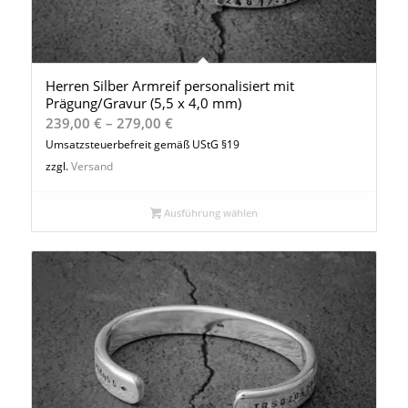
Herren Silber Armreif personalisiert mit
Prägung/Gravur (5,5 x 4,0 mm)
Preisspanne:
239,00
€
–
279,00
€
239,00 €
Umsatzsteuerbefreit gemäß UStG §19
bis
zzgl.
Versand
279,00 €
Ausführung wählen