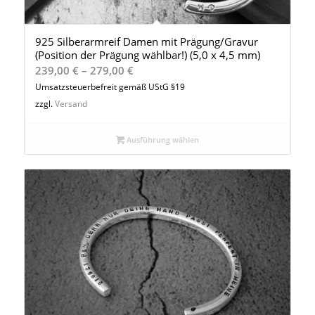
925 Silberarmreif Damen mit Prägung/Gravur
(Position der Prägung wählbar!) (5,0 x 4,5 mm)
Preisspanne:
239,00
€
–
279,00
€
239,00 €
Umsatzsteuerbefreit gemäß UStG §19
bis
zzgl.
Versand
279,00 €
Ausführung wählen