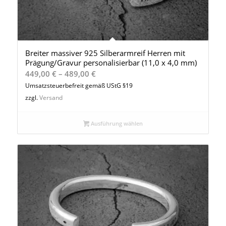
Breiter massiver 925 Silberarmreif Herren mit
Prägung/Gravur personalisierbar (11,0 x 4,0 mm)
Preisspanne:
449,00
€
–
489,00
€
449,00 €
Umsatzsteuerbefreit gemäß UStG §19
bis
zzgl.
Versand
489,00 €
Ausführung wählen